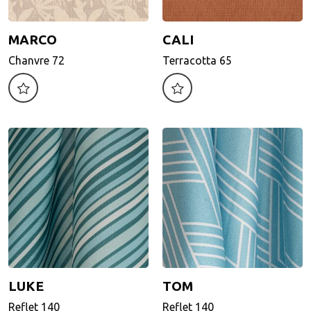
MARCO
CALI
MARCO
CALI
Chanvre 72
Terracotta 65
Chanvre 72
Terracotta 65
Motif d'impression
Motif d'impression
LUKE
TOM
LUKE
TOM
Reflet 140
Reflet 140
Reflet 140
Reflet 140