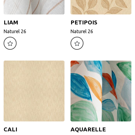
LIAM
PETIPOIS
LIAM
PETIPOIS
Naturel 26
Naturel 26
Naturel 26
Naturel 26
Motif d'impression
Motif d'impression
CALI
AQUARELLE
CALI
AQUARELLE