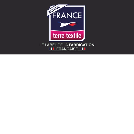
SOTEXPRO (SIÈGE)
510 route de Montchal – 42360 Panissières
Situer Sotexpro
contact@sotexpro.fr
Contact export :
exports@sotexpro.fr
Tél : (+33) 4 77 27 60 60
A PROPOS DE SOTEXPRO
L’entreprise