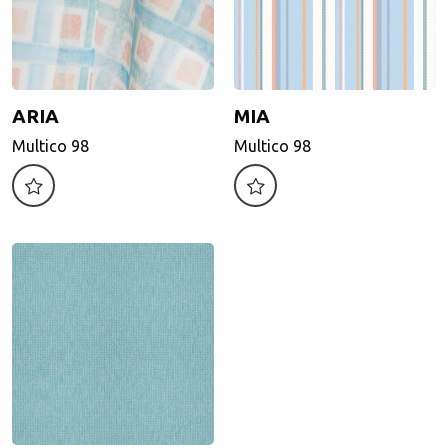
ARIA
MIA
ARIA
MIA
Multico 98
Multico 98
Multico 98
Multico 98
Motif d'impression
Motif d'impression