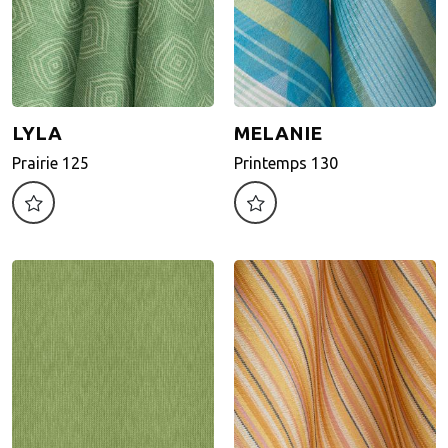
LYLA
MELANIE
LYLA
MELANIE
Prairie 125
Printemps 130
Prairie 125
Printemps 130
Motif d'impression
Motif d'impression