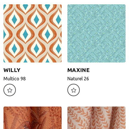
WILLY
MAXINE
WILLY
MAXINE
Multico 98
Naturel 26
Multico 98
Naturel 26
Motif d'impression
Motif d'impression