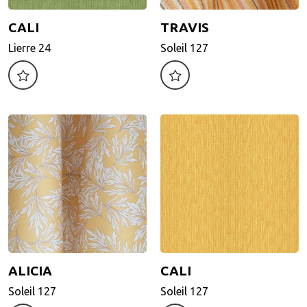
CALI
TRAVIS
CALI
TRAVIS
Lierre 24
Soleil 127
Lierre 24
Soleil 127
Motif d'impression
Motif d'impression
ALICIA
CALI
ALICIA
CALI
Soleil 127
Soleil 127
Soleil 127
Soleil 127
Motif d'impression
Motif d'impression