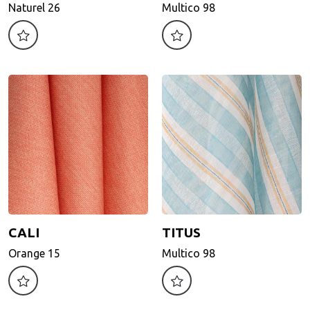
Naturel 26
Multico 98
Naturel 26
Multico 98
Motif d'impression
Motif d'impression
CALI
TITUS
CALI
TITUS
Orange 15
Multico 98
Orange 15
Multico 98
Motif d'impression
Motif d'impression