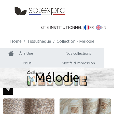
Skip to main content
|
|
SITE INSTITUTIONNEL
FR
EN
Home
Tissuthèque
Collection - Mélodie
À la Une
Nos collections
Tissus
Motifs d'impression
Mélodie