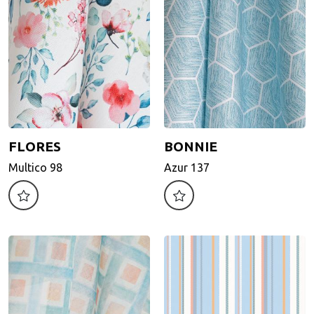
FLORES
BONNIE
FLORES
BONNIE
Multico 98
Azur 137
Multico 98
Azur 137
Motif d'impression
Motif d'impression