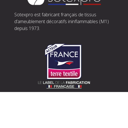
Sotexpro est fabricant français de tissus
d’ameublement décoratifs ininflammables (M1)
depuis 1973.
SOTEXPRO (SIÈGE)
510 route de Montchal – 42360 Panissières
Situer Sotexpro
contact@sotexpro.fr