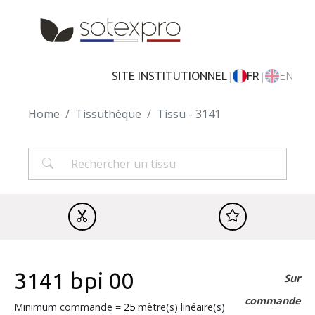
Skip to main content
|
|
SITE INSTITUTIONNEL
FR
EN
Home
Tissuthèque
Tissu - 3141
3141 bpi 00
Sur
commande
Minimum commande =
25
mètre(s) linéaire(s)