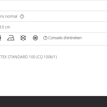
ens normal
?
58.0 cm
Conseils d'entretien
?
TEX STANDARD 100 (CQ 1006/1)