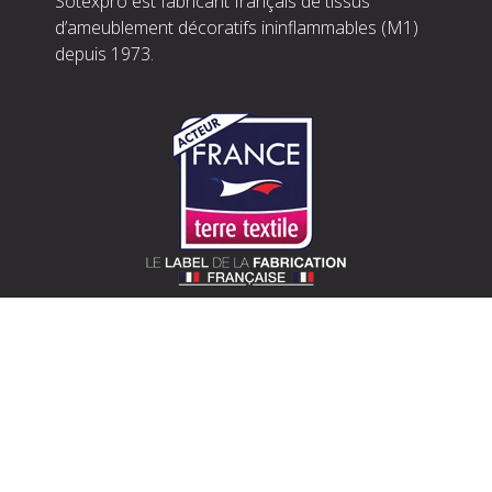
Sotexpro est fabricant français de tissus
d’ameublement décoratifs ininflammables (M1)
depuis 1973.
SOTEXPRO (SIÈGE)
510 route de Montchal – 42360 Panissières
Situer Sotexpro
contact@sotexpro.fr
Contact export :
exports@sotexpro.fr
Tél : (+33) 4 77 27 60 60