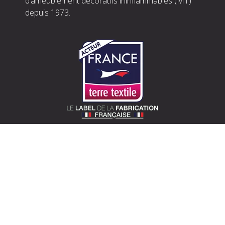
d’ameublement décoratifs ininflammables (M1)
depuis 1973.
SOTEXPRO (SIÈGE)
510 route de Montchal – 42360 Panissières
Situer Sotexpro
contact@sotexpro.fr
Contact export :
exports@sotexpro.fr
Tél : (+33) 4 77 27 60 60