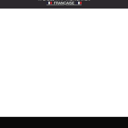
SOTEXPRO (SIÈGE)
510 route de Montchal – 42360 Panissières
Situer Sotexpro
contact@sotexpro.fr
Contact export :
exports@sotexpro.fr
Tél : (+33) 4 77 27 60 60
A PROPOS DE SOTEXPRO
L’entreprise
Savoir-faire
Nos engagements
Documentations
Actualités
Espace presse
Rejoignez-nous