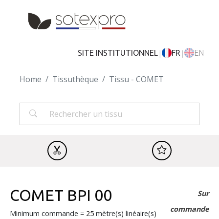
Skip to main content
|
|
SITE INSTITUTIONNEL
FR
EN
Home
Tissuthèque
Tissu - COMET
COMET BPI 00
Sur
commande
Minimum commande =
25
mètre(s) linéaire(s)