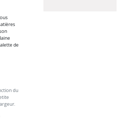
nous
matières
 son
 laine
alette de
nction du
etite
largeur.
a