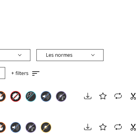
e
Les normes
+
filters