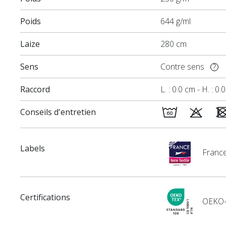
Poids
644 g/ml
Laize
280 cm
Sens
Contre sens
?
Raccord
L. : 0.0 cm - H. : 0.
Conseils d'entretien
Labels
France
Certifications
OEKO-