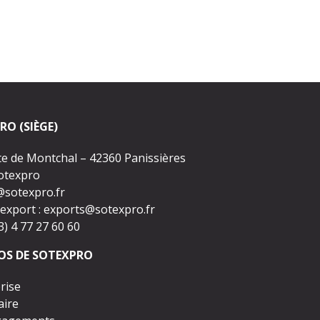
RO (SIÈGE)
te de Montchal – 42360 Panissières
Sotexpro
@sotexpro.fr
export :
exports@sotexpro.fr
33) 4 77 27 60 60
OS DE SOTEXPRO
rise
aire