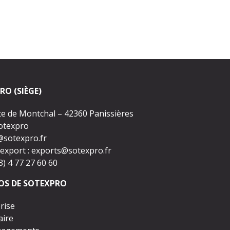
RO (SIÈGE)
te de Montchal – 42360 Panissières
Sotexpro
@sotexpro.fr
export :
exports@sotexpro.fr
33) 4 77 27 60 60
OS DE SOTEXPRO
rise
aire