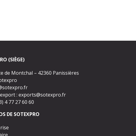
RO (SIÈGE)
te de Montchal – 42360 Panissières
Sotexpro
@sotexpro.fr
export :
exports@sotexpro.fr
33) 4 77 27 60 60
OS DE SOTEXPRO
rise
aire