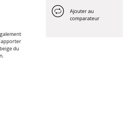
Ajouter au
comparateur
 également
'apporter
 beige du
n.