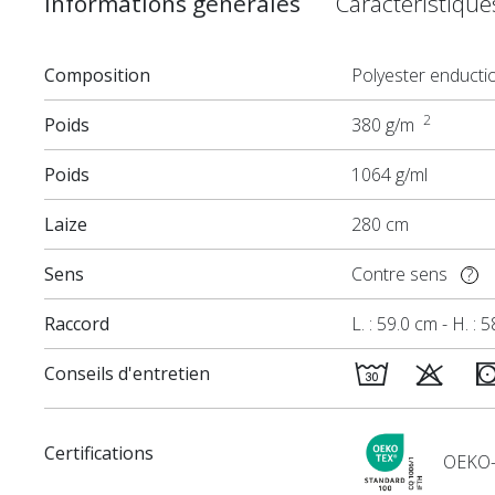
Informations générales
Caractéristiqu
Composition
Polyester enducti
2
Poids
380 g/m
Poids
1064 g/ml
Laize
280 cm
Sens
Contre sens
?
Raccord
L. : 59.0 cm - H. : 
Conseils d'entretien
Certifications
OEKO-