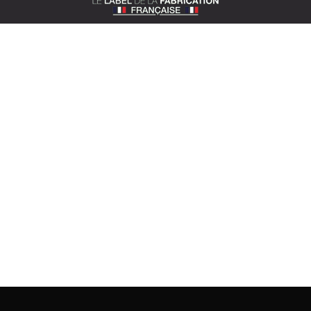
SOTEXPRO (SIÈGE)
510 route de Montchal – 42360 Panissières
Situer Sotexpro
contact@sotexpro.fr
Contact export :
exports@sotexpro.fr
Tél : (+33) 4 77 27 60 60
A PROPOS DE SOTEXPRO
L’entreprise
Savoir-faire
Nos engagements
Documentations
Actualités
Espace presse
Rejoignez-nous