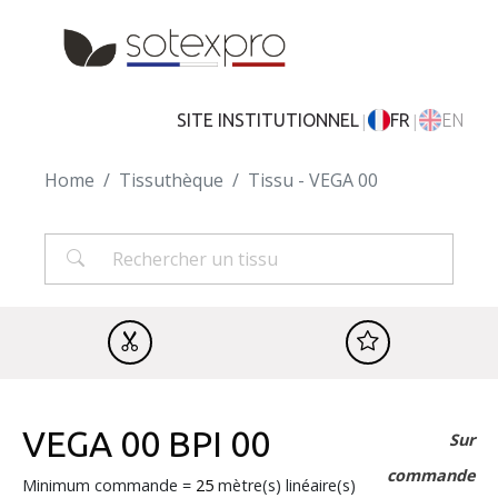
Skip to main content
|
|
SITE INSTITUTIONNEL
FR
EN
Home
Tissuthèque
Tissu - VEGA 00
VEGA 00 BPI 00
Sur
commande
Minimum commande =
25
mètre(s) linéaire(s)