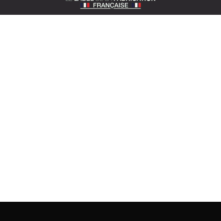
SOTEXPRO (SIÈGE)
510 route de Montchal – 42360 Panissières
Situer Sotexpro
contact@sotexpro.fr
Contact export :
exports@sotexpro.fr
Tél : (+33) 4 77 27 60 60
A PROPOS DE SOTEXPRO
L’entreprise
Savoir-faire
Nos engagements
Documentations
Actualités
Espace presse
Rejoignez-nous