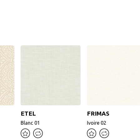
ETEL
FRIMAS
ETEL
FRIMAS
Blanc 01
Blanc 01
Ivoire 02
Ivoire 02
Uni
Motifs tissés (Jacquard)
Voilage