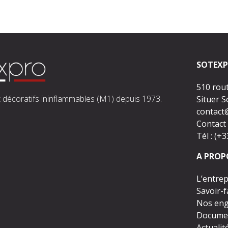
SOTEXP
510 rou
 décoratifs ininflammables (M1) depuis 1973.
Situer 
contact
Contact 
Tél : (+
A PROP
L’entrep
Savoir-f
Nos en
Docume
Actualit