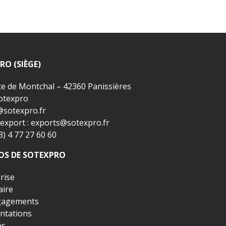
RO (SIÈGE)
te de Montchal – 42360 Panissières
Sotexpro
@sotexpro.fr
export :
exports@sotexpro.fr
33) 4 77 27 60 60
OS DE SOTEXPRO
rise
aire
gagements
ntations
és