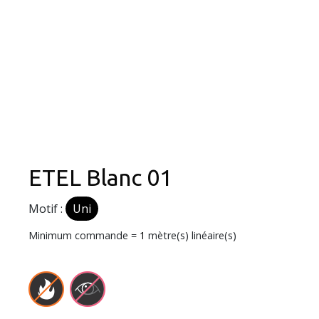
ETEL Blanc 01
Motif :
Uni
Minimum commande =
1
mètre(s) linéaire(s)